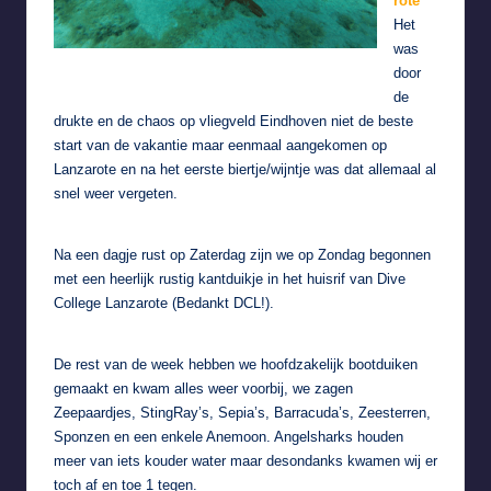
rote
Het
was
door
de
drukte en de chaos op vliegveld Eindhoven niet de beste
start van de vakantie maar eenmaal aangekomen op
Lanzarote en na het eerste biertje/wijntje was dat allemaal al
snel weer vergeten.
Na een dagje rust op Zaterdag zijn we op Zondag begonnen
met een heerlijk rustig kantduikje in het huisrif van
Dive
College Lanzarote
(Bedankt DCL!).
De rest van de week hebben we hoofdzakelijk bootduiken
gemaakt en kwam alles weer voorbij, we zagen
Zeepaardjes, StingRay’s, Sepia’s, Barracuda’s, Zeesterren,
Sponzen en een enkele Anemoon. Angelsharks houden
meer van iets kouder water maar desondanks kwamen wij er
toch af en toe 1 tegen.