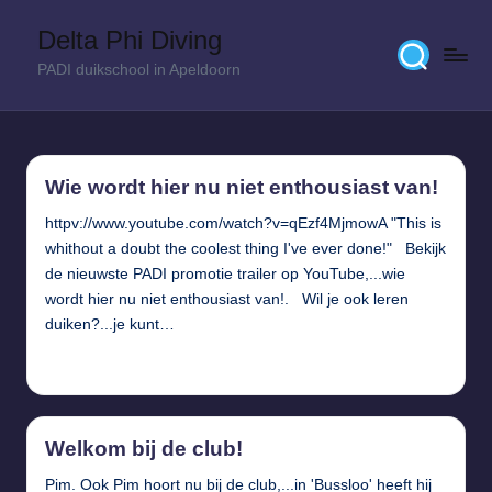
Delta Phi Diving
Skip
PADI duikschool in Apeldoorn
to
content
Wie wordt hier nu niet enthousiast van!
httpv://www.youtube.com/watch?v=qEzf4MjmowA "This is
whithout a doubt the coolest thing I've ever done!" Bekijk
de nieuwste PADI promotie trailer op YouTube,...wie
wordt hier nu niet enthousiast van!. Wil je ook leren
duiken?...je kunt…
Verder lezen...
Welkom bij de club!
Pim. Ook Pim hoort nu bij de club,...in 'Bussloo' heeft hij