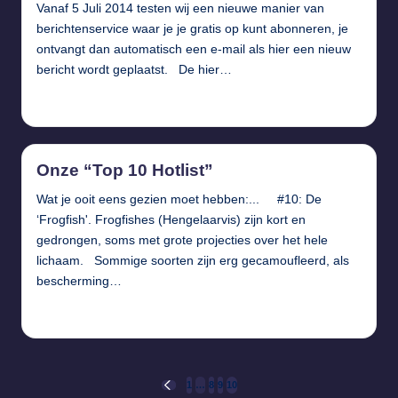
Vanaf 5 Juli 2014 testen wij een nieuwe manier van
berichtenservice waar je je gratis op kunt abonneren, je
ontvangt dan automatisch een e-mail als hier een nieuw
bericht wordt geplaatst. De hier…
Verder lezen...
Onze “Top 10 Hotlist”
Wat je ooit eens gezien moet hebben:... #10: De
‘Frogfish'. Frogfishes (Hengelaarvis) zijn kort en
gedrongen, soms met grote projecties over het hele
lichaam. Sommige soorten zijn erg gecamoufleerd, als
bescherming…
Verder lezen...
Berichten
1
…
8
9
10
PREVIOUS