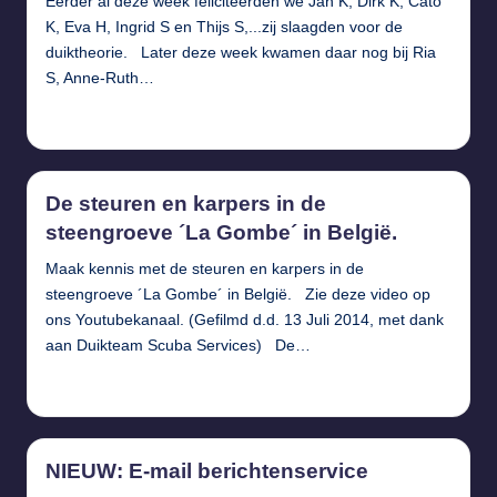
Eerder al deze week feliciteerden we Jan K, Dirk K, Cato
K, Eva H, Ingrid S en Thijs S,...zij slaagden voor de
duiktheorie. Later deze week kwamen daar nog bij Ria
S, Anne-Ruth…
Verder lezen...
De steuren en karpers in de
steengroeve ´La Gombe´ in België.
Maak kennis met de steuren en karpers in de
steengroeve ´La Gombe´ in België. Zie deze video op
ons Youtubekanaal. (Gefilmd d.d. 13 Juli 2014, met dank
aan Duikteam Scuba Services) De…
Verder lezen...
NIEUW: E-mail berichtenservice