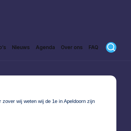
o’s
Nieuws
Agenda
Over ons
FAQ
r zover wij weten wij de 1e in Apeldoorn zijn