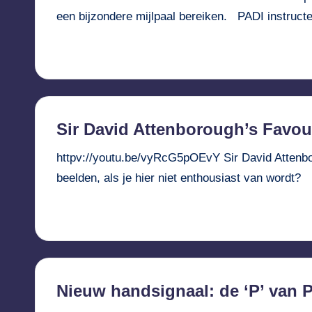
een bijzondere mijlpaal bereiken. PADI instruct
Verder lezen...
Sir David Attenborough’s Favo
httpv://youtu.be/vyRcG5pOEvY Sir David Attenbor
beelden, als je hier niet enthousiast van wordt
Verder lezen...
Nieuw handsignaal: de ‘P’ van P