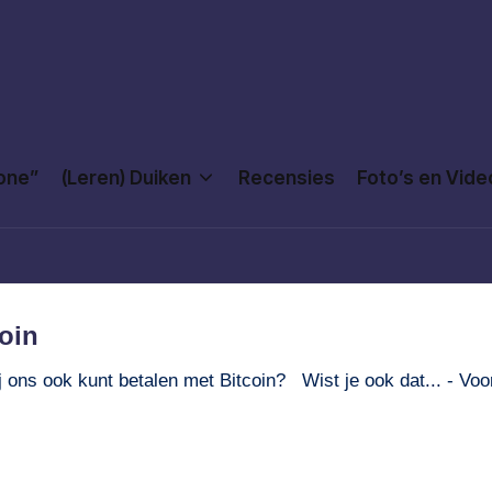
Done”
(Leren) Duiken
Recensies
Foto’s en Vide
coin
ij ons ook kunt betalen met Bitcoin? Wist je ook dat... - Voo