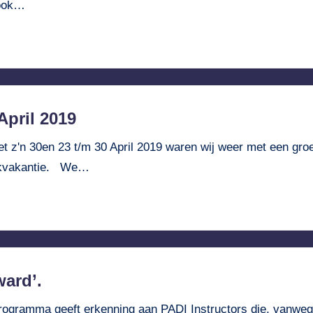
 ook…
April 2019
Met z'n 30en 23 t/m 30 April 2019 waren wij weer met een gro
duikvakantie. We…
ward’.
programma geeft erkenning aan PADI Instructors die, vanwege h