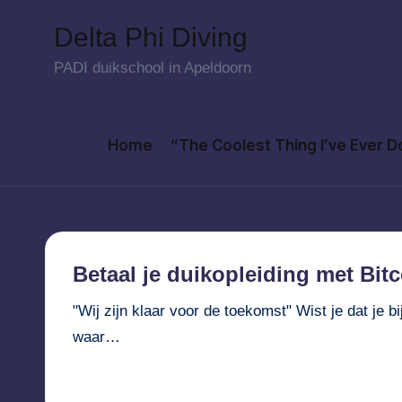
Delta Phi Diving
Skip
PADI duikschool in Apeldoorn
to
content
Home
“The Coolest Thing I’ve Ever 
Betaal je duikopleiding met Bit
"Wij zijn klaar voor de toekomst" Wist je dat je b
waar…
Verder lezen...